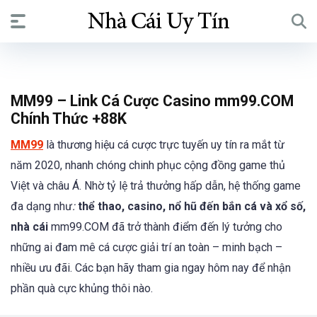
MM99 – Link Cá Cược Casino mm99.COM
Chính Thức +88K
MM99
là thương hiệu cá cược trực tuyến uy tín ra mắt từ
năm 2020, nhanh chóng chinh phục cộng đồng game thủ
Việt và châu Á. Nhờ tỷ lệ trả thưởng hấp dẫn, hệ thống game
đa dạng như
:
thể thao, casino, nổ hũ đến bắn cá và xổ số,
nhà cái
mm99.COM đã trở thành điểm đến lý tưởng cho
những ai đam mê cá cược giải trí an toàn – minh bạch –
nhiều ưu đãi. Các bạn hãy tham gia ngay hôm nay để nhận
phần quà cực khủng thôi nào.