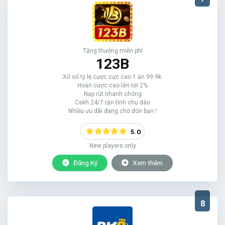
Tặng thưởng miễn phí
123B
Xổ số tỷ lệ cược cực cao 1 ăn 99.9k.
Hoàn cược cao lên tới 2%
Nạp rút nhanh chóng
Cskh 24/7 tận tình chu đáo
Nhiều ưu đãi đang chờ đón bạn !
5.0
New players only
Đăng Ký
Xem thêm
8