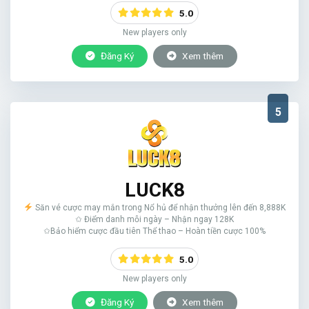
5.0
New players only
Đăng Ký
Xem thêm
5
LUCK8
Săn vé cược may mắn trong Nổ hủ để nhận thưởng lên đến 8,888K
✩ Điểm danh mỗi ngày – Nhận ngay 128K
✩Bảo hiểm cược đầu tiên Thể thao – Hoàn tiền cược 100%
5.0
New players only
Đăng Ký
Xem thêm