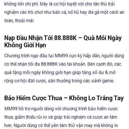
không tốn chi phí. Đây là cơ hội tuyệt vời cho tân thủ trải
nghiệm các trò chơi như bắn cá, nổ hũ hay đá gà một cách an
toàn, thoải mái.
Nạp Đầu Nhận Tới 88.888K – Quà Mỗi Ngày
Không Giới Hạn
Chương trình nạp đầu tại MM99 cực kỳ hấp dẫn, người dùng
có thể nhận tối đa 88.888K vào tài khoản. Bên cạnh đó, các
quà tặng mỗi ngày không giới hạn giúp tăng số dư & mở
rộng cơ hội đặt cược, săn thưởng trong các sảnh game.
Bảo Hiểm Cược Thua – Không Lo Trắng Tay
MM99 hỗ trợ người dùng với chương trình bảo hiểm cược
thua, giảm thiểu rủi ro và giúp trải nghiệm cá cược an tâm
hơn. Người dùng có thể yên tâm thử vận may mà không lo