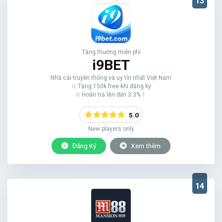
13
Tặng thưởng miễn phí
i9BET
Nhà cái truyền thống và uy tín nhất Việt Nam
✩ Tặng 150k free khi đăng ký
✩ Hoàn trả lên đến 3.3%！
5.0
New players only
Đăng Ký
Xem thêm
14