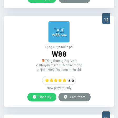
12
Tặng cược miễn phí
W88
Tổng thưởng 2 tỷ VNĐ
✩ Khuyến mãi 100% chào mừng
✩ Nhận 90K tiền cược miễn phí!
5.0
New players only
Đăng Ký
Xem thêm