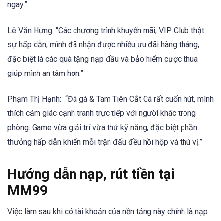
ngay.”
Lê Văn Hưng: “Các chương trình khuyến mãi, VIP Club thật
sự hấp dẫn, mình đã nhận được nhiều ưu đãi hàng tháng,
đặc biệt là các quà tặng nạp đầu và bảo hiểm cược thua
giúp mình an tâm hơn.”
Phạm Thị Hạnh: “Đá gà & Tam Tiên Cắt Cá rất cuốn hút, mình
thích cảm giác cạnh tranh trực tiếp với người khác trong
phòng. Game vừa giải trí vừa thử kỹ năng, đặc biệt phần
thưởng hấp dẫn khiến mỗi trận đấu đều hồi hộp và thú vị.”
Hướng dẫn nạp, rút tiền tại
MM99
Việc làm sau khi có tài khoản của nền tảng này chính là nạp