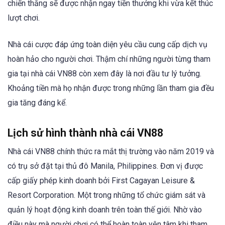
chiến thắng sẽ được nhận ngay tiền thưởng khi vừa kết thúc
lượt chơi.
Nhà cái cược đáp ứng toàn diện yêu cầu cung cấp dịch vụ
hoàn hảo cho người chơi. Thậm chí những người từng tham
gia tại nhà cái VN88 còn xem đây là nơi đầu tư lý tưởng.
Khoảng tiền mà họ nhận được trong những lần tham gia đều
gia tăng đáng kể.
Lịch sử hình thành nhà cái VN88
Nhà cái VN88 chính thức ra mắt thị trường vào năm 2019 và
có trụ sở đặt tại thủ đô Manila, Philippines. Đơn vị được
cấp giấy phép kinh doanh bởi First Cagayan Leisure &
Resort Corporation. Một trong những tổ chức giám sát và
quản lý hoạt động kinh doanh trên toàn thế giới. Nhờ vào
điều này mà người chơi có thể hoàn toàn yên tâm khi tham