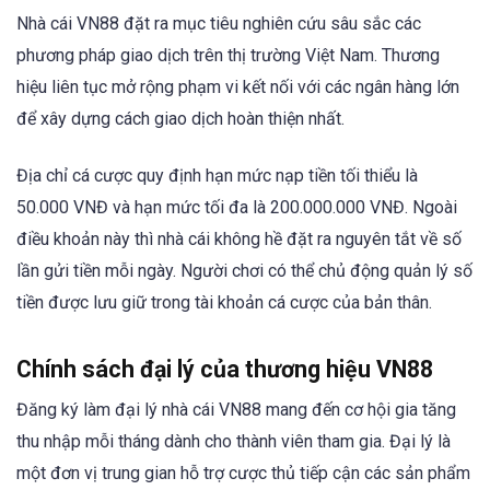
Nhà cái VN88 đặt ra mục tiêu nghiên cứu sâu sắc các
phương pháp giao dịch trên thị trường Việt Nam. Thương
hiệu liên tục mở rộng phạm vi kết nối với các ngân hàng lớn
để xây dựng cách giao dịch hoàn thiện nhất.
Địa chỉ cá cược quy định hạn mức nạp tiền tối thiểu là
50.000 VNĐ và hạn mức tối đa là 200.000.000 VNĐ. Ngoài
điều khoản này thì nhà cái không hề đặt ra nguyên tắt về số
lần gửi tiền mỗi ngày. Người chơi có thể chủ động quản lý số
tiền được lưu giữ trong tài khoản cá cược của bản thân.
Chính sách đại lý của thương hiệu VN88
Đăng ký làm đại lý nhà cái VN88 mang đến cơ hội gia tăng
thu nhập mỗi tháng dành cho thành viên tham gia. Đại lý là
một đơn vị trung gian hỗ trợ cược thủ tiếp cận các sản phẩm