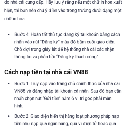
do nhà cái cung cấp. Hãy lưu ý rằng nếu một chữ in hoa xuất
hiện, thì bạn nên chú ý điền vào trong trường dưới dạng một
chữ in hoa.
Bước 4: Hoàn tất thủ tục đăng ký tài khoản bằng cách
nhấn vào nút “Đăng ký” màu đỏ bầm cuối giao diện.
Chờ đợi trong giây lát để hệ thống nhà cái xác nhận
thông tin và phản hồi “Đăng ký thành công”.
Cách nạp tiền tại nhà cái VN88
Bước 1: Truy cập vào trang chủ chính thức của nhà cái
VN88 và đăng nhập tài khoản cá nhân. Sau đó bạn cần
nhấn chọn nút “Gửi tiền” nằm ở vị trí góc phải màn
hình.
Bước 2: Giao diện hiển thị hàng loạt phương pháp nạp
tiền như nạp qua ngân hàng, qua ví điện tử hoặc qua