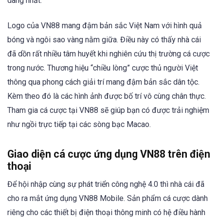
dàng nhất.
Logo của VN88 mang đậm bản sắc Việt Nam với hình quả
bóng và ngôi sao vàng nằm giữa. Điều này có thấy nhà cái
đã dồn rất nhiều tâm huyết khi nghiên cứu thị trường cá cược
trong nước. Thương hiệu “chiều lòng” cược thủ người Việt
thông qua phong cách giải trí mang đậm bản sắc dân tộc.
Kèm theo đó là các hình ảnh được bố trí vô cùng chân thực.
Tham gia cá cược tại VN88 sẽ giúp bạn có được trải nghiệm
như ngồi trực tiếp tại các sòng bạc Macao.
Giao diện cá cược ứng dụng VN88 trên điện
thoại
Để hội nhập cùng sự phát triển công nghệ 4.0 thì nhà cái đã
cho ra mắt ứng dụng VN88 Mobile. Sản phẩm cá cược dành
riêng cho các thiết bị điện thoại thông minh có hệ điều hành