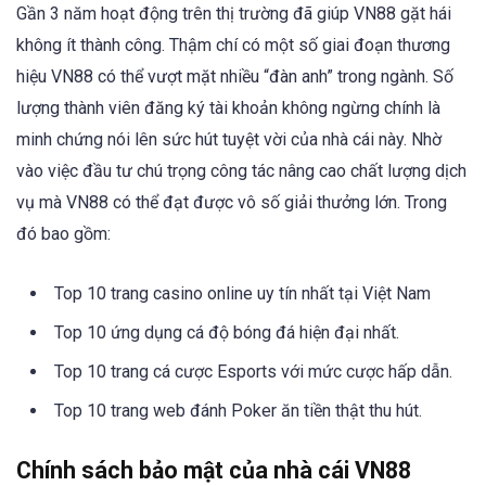
Gần 3 năm hoạt động trên thị trường đã giúp VN88 gặt hái
không ít thành công. Thậm chí có một số giai đoạn thương
hiệu VN88 có thể vượt mặt nhiều “đàn anh” trong ngành. Số
lượng thành viên đăng ký tài khoản không ngừng chính là
minh chứng nói lên sức hút tuyệt vời của nhà cái này. Nhờ
vào việc đầu tư chú trọng công tác nâng cao chất lượng dịch
vụ mà VN88 có thể đạt được vô số giải thưởng lớn. Trong
đó bao gồm:
Top 10 trang casino online uy tín nhất tại Việt Nam
Top 10 ứng dụng cá độ bóng đá hiện đại nhất.
Top 10 trang cá cược Esports với mức cược hấp dẫn.
Top 10 trang web đánh Poker ăn tiền thật thu hút.
Chính sách bảo mật của nhà cái VN88