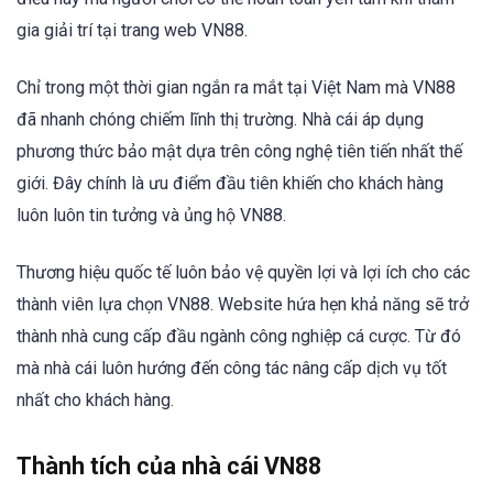
gia giải trí tại trang web VN88.
Chỉ trong một thời gian ngắn ra mắt tại Việt Nam mà VN88
đã nhanh chóng chiếm lĩnh thị trường. Nhà cái áp dụng
phương thức bảo mật dựa trên công nghệ tiên tiến nhất thế
giới. Đây chính là ưu điểm đầu tiên khiến cho khách hàng
luôn luôn tin tưởng và ủng hộ VN88.
Thương hiệu quốc tế luôn bảo vệ quyền lợi và lợi ích cho các
thành viên lựa chọn VN88. Website hứa hẹn khả năng sẽ trở
thành nhà cung cấp đầu ngành công nghiệp cá cược. Từ đó
mà nhà cái luôn hướng đến công tác nâng cấp dịch vụ tốt
nhất cho khách hàng.
Thành tích của nhà cái VN88