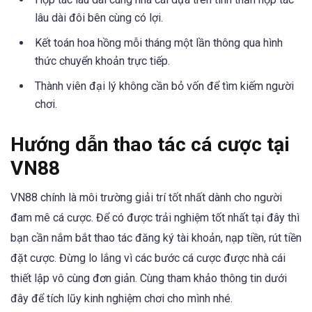
lâu dài đôi bên cùng có lợi.
Kết toán hoa hồng mỗi tháng một lần thông qua hình
thức chuyển khoản trực tiếp.
Thành viên đại lý không cần bỏ vốn để tìm kiếm người
chơi.
Hướng dẫn thao tác cá cược tại
VN88
VN88 chính là môi trường giải trí tốt nhất dành cho người
đam mê cá cược. Để có được trải nghiệm tốt nhất tại đây thì
bạn cần nắm bắt thao tác đăng ký tài khoản, nạp tiền, rút tiền
đặt cược. Đừng lo lắng vì các bước cá cược được nhà cái
thiết lập vô cùng đơn giản. Cùng tham khảo thông tin dưới
đây để tích lũy kinh nghiệm chơi cho mình nhé.