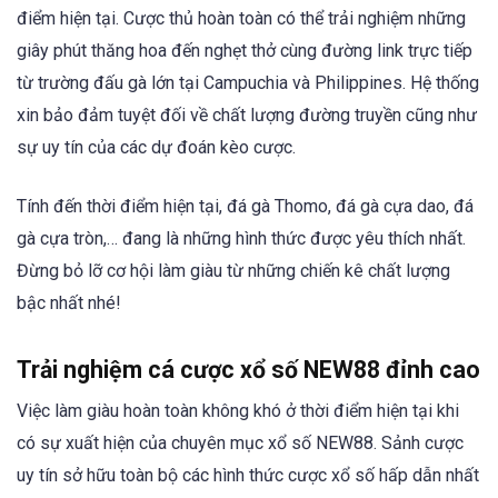
điểm hiện tại. Cược thủ hoàn toàn có thể trải nghiệm những
giây phút thăng hoa đến nghẹt thở cùng đường link trực tiếp
từ trường đấu gà lớn tại Campuchia và Philippines. Hệ thống
xin bảo đảm tuyệt đối về chất lượng đường truyền cũng như
sự uy tín của các dự đoán kèo cược.
Tính đến thời điểm hiện tại, đá gà Thomo, đá gà cựa dao, đá
gà cựa tròn,… đang là những hình thức được yêu thích nhất.
Đừng bỏ lỡ cơ hội làm giàu từ những chiến kê chất lượng
bậc nhất nhé!
Trải nghiệm cá cược xổ số NEW88 đỉnh cao
Việc làm giàu hoàn toàn không khó ở thời điểm hiện tại khi
có sự xuất hiện của chuyên mục xổ số NEW88. Sảnh cược
uy tín sở hữu toàn bộ các hình thức cược xổ số hấp dẫn nhất