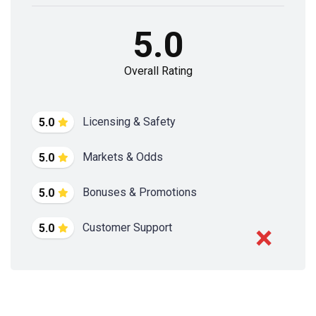
5.0
Overall Rating
Licensing & Safety
5.0
Markets & Odds
5.0
Bonuses & Promotions
5.0
Customer Support
5.0