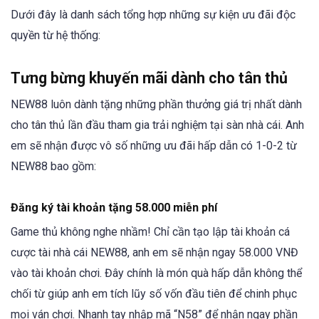
Dưới đây là danh sách tổng hợp những sự kiện ưu đãi độc
quyền từ hệ thống:
Tưng bừng khuyến mãi dành cho tân thủ
NEW88 luôn dành tặng những phần thưởng giá trị nhất dành
cho tân thủ lần đầu tham gia trải nghiệm tại sàn nhà cái. Anh
em sẽ nhận được vô số những ưu đãi hấp dẫn có 1-0-2 từ
NEW88 bao gồm:
Đăng ký tài khoản tặng 58.000 miễn phí
Game thủ không nghe nhầm! Chỉ cần tạo lập tài khoản cá
cược tài nhà cái NEW88, anh em sẽ nhận ngay 58.000 VNĐ
vào tài khoản chơi. Đây chính là món quà hấp dẫn không thể
chối từ giúp anh em tích lũy số vốn đầu tiên để chinh phục
mọi ván chơi. Nhanh tay nhập mã “N58” để nhận ngay phần