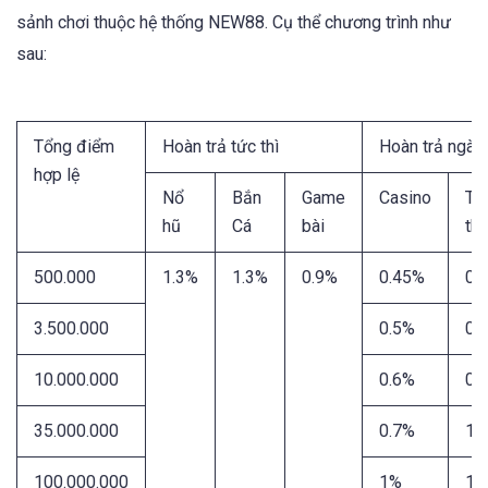
sảnh chơi thuộc hệ thống NEW88. Cụ thể chương trình như
sau:
Tổng điểm
Hoàn trả tức thì
Hoàn trả ngày
hợp lệ
Nổ
Bắn
Game
Casino
Th
hũ
Cá
bài
th
500.000
1.3%
1.3%
0.9%
0.45%
0.
3.500.000
0.5%
0.
10.000.000
0.6%
0.
35.000.000
0.7%
1%
100.000.000
1%
1.