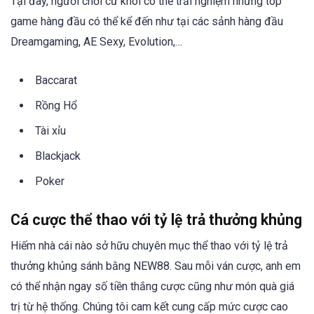
Tại đây, người chơi cừ khôi có thể trải nghiệm những top
game hàng đầu có thể kể đến như tại các sảnh hàng đầu
Dreamgaming, AE Sexy, Evolution,…
Baccarat
Rồng Hổ
Tài xỉu
Blackjack
Poker
Cá cược thể thao với tỷ lệ trả thưởng khủng
Hiếm nhà cái nào sở hữu chuyên mục thể thao với tỷ lệ trả
thưởng khủng sánh bằng NEW88. Sau mỗi ván cược, anh em
có thể nhận ngay số tiền thắng cược cũng như món quà giá
trị từ hệ thống. Chúng tôi cam kết cung cấp mức cược cao