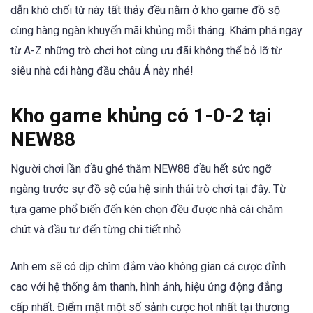
dẫn khó chối từ này tất thảy đều nằm ở kho game đồ sộ
cùng hàng ngàn khuyến mãi khủng mỗi tháng. Khám phá ngay
từ A-Z những trò chơi hot cùng ưu đãi không thể bỏ lỡ từ
siêu nhà cái hàng đầu châu Á này nhé!
Kho game khủng có 1-0-2 tại
NEW88
Người chơi lần đầu ghé thăm NEW88 đều hết sức ngỡ
ngàng trước sự đồ sộ của hệ sinh thái trò chơi tại đây. Từ
tựa game phổ biến đến kén chọn đều được nhà cái chăm
chút và đầu tư đến từng chi tiết nhỏ.
Anh em sẽ có dịp chìm đắm vào không gian cá cược đỉnh
cao với hệ thống âm thanh, hình ảnh, hiệu ứng động đẳng
cấp nhất. Điểm mặt một số sảnh cược hot nhất tại thương