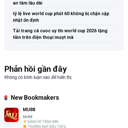
an tâm lâu dài
tỷ lệ live world cup phút 60 không bị chặn cập
nhật ổn định
Tải trang cá cuoc uy tín world cup 2026 tặng
tiền trên điện thoại mượt mà
Phản hồi gần đây
Không có bình luận nào để hiển thị.
New Bookmakers
MU88
MU88
ĐĂNG KÝ TẶNG 88K
THƯỞNG NẠP ĐẦU 100%