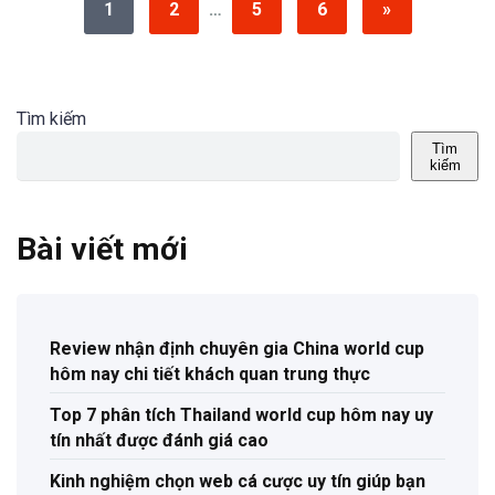
1
2
…
5
6
»
Tìm kiếm
Tìm
kiếm
Bài viết mới
Review nhận định chuyên gia China world cup
hôm nay chi tiết khách quan trung thực
Top 7 phân tích Thailand world cup hôm nay uy
tín nhất được đánh giá cao
Kinh nghiệm chọn web cá cược uy tín giúp bạn