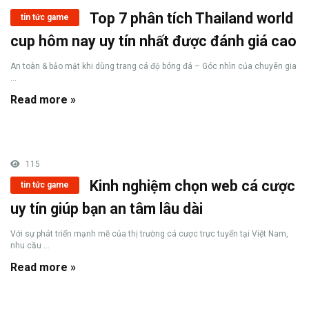
Top 7 phân tích Thailand world
tin tức game
cup hôm nay uy tín nhất được đánh giá cao
An toàn & bảo mật khi dùng trang cá độ bóng đá – Góc nhìn của chuyên gia
...
Read more »
115
Kinh nghiệm chọn web cá cược
tin tức game
uy tín giúp bạn an tâm lâu dài
Với sự phát triển mạnh mẽ của thị trường cá cược trực tuyến tại Việt Nam,
nhu cầu ...
Read more »