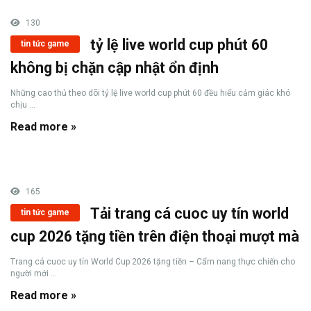
130
tỷ lệ live world cup phút 60
tin tức game
không bị chặn cập nhật ổn định
Những cao thủ theo dõi tỷ lệ live world cup phút 60 đều hiểu cảm giác khó
chịu ...
Read more »
165
Tải trang cá cuoc uy tín world
tin tức game
cup 2026 tặng tiền trên điện thoại mượt mà
Trang cá cuoc uy tín World Cup 2026 tặng tiền – Cẩm nang thực chiến cho
người mới ...
Read more »