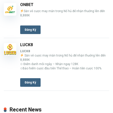
ONBET
Săn vé cược may mắn trong Nổ hủ để nhận thưởng lên đến
8,888K
Đăng Ký
LUCK8
LUCK8
Săn vé cược may mắn trong Nổ hủ để nhận thưởng lên đến
8,888K
✩ Điểm danh mỗi ngày – Nhận ngay 128K
✩Bảo hiểm cược đầu tiên Thể thao – Hoàn tiền cược 100%
Đăng Ký
Recent News